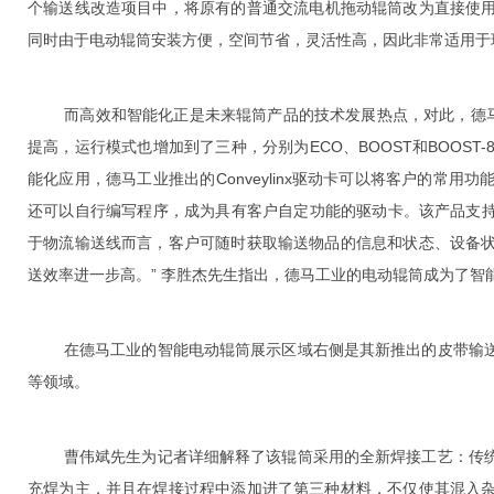
个输送线改造项目中，将原有的普通交流电机拖动辊筒改为直接使用
同时由于电动辊筒安装方便，空间节省，灵活性高，因此非常适用于
而高效和智能化正是未来辊筒产品的技术发展热点，对此，德马工
提高，运行模式也增加到了三种，分别为ECO、BOOST和BOOS
能化应用，德马工业推出的Conveylinx驱动卡可以将客户的常
还可以自行编写程序，成为具有客户自定功能的驱动卡。该产品支持众多主流通讯协议
于物流输送线而言，客户可随时获取输送物品的信息和状态、设备
送效率进一步高。” 李胜杰先生指出，德马工业的电动辊筒成为了智
在德马工业的智能电动辊筒展示区域右侧是其新推出的皮带输送
等领域。
曹伟斌先生为记者详细解释了该辊筒采用的全新焊接工艺：传统
充焊为主，并且在焊接过程中添加进了第三种材料，不仅使其混入