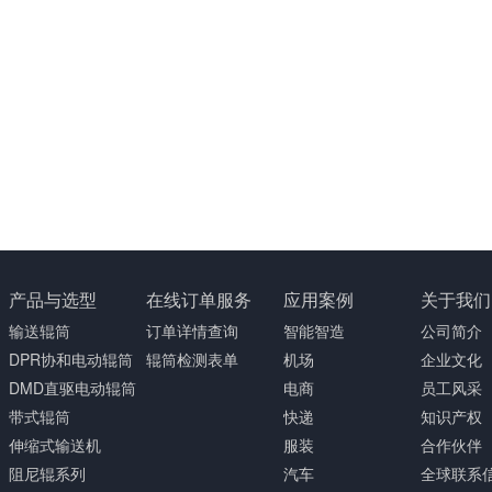
产品与选型
在线订单服务
应用案例
关于我们
输送辊筒
订单详情查询
智能智造
公司简介
DPR协和电动辊筒
辊筒检测表单
机场
企业文化
DMD直驱电动辊筒
电商
员工风采
带式辊筒
快递
知识产权
伸缩式输送机
服装
合作伙伴
阻尼辊系列
汽车
全球联系