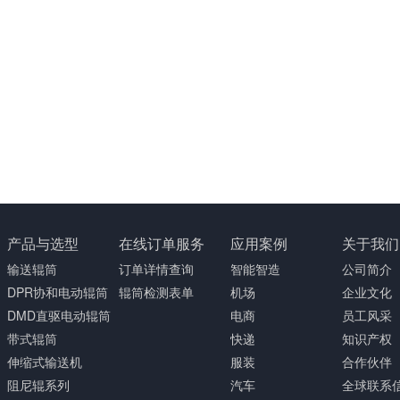
产品与选型
在线订单服务
应用案例
关于我们
输送辊筒
订单详情查询
智能智造
公司简介
DPR协和电动辊筒
辊筒检测表单
机场
企业文化
DMD直驱电动辊筒
电商
员工风采
带式辊筒
快递
知识产权
伸缩式输送机
服装
合作伙伴
阻尼辊系列
汽车
全球联系