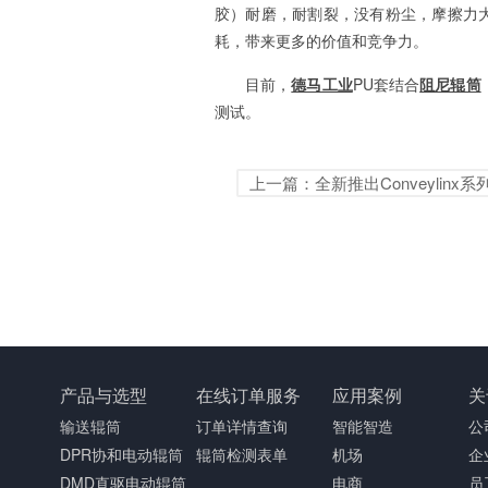
胶）耐磨，耐割裂，没有粉尘，摩擦力
耗，带来更多的价值和竞争力。
目前，
德马工业
PU套结合
阻尼辊筒
测试。
上一篇：全新推出Conveylinx系列
产品与选型
在线订单服务
应用案例
关
输送辊筒
订单详情查询
智能智造
公
DPR协和电动辊筒
辊筒检测表单
机场
企
DMD直驱电动辊筒
电商
员