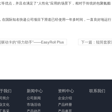
大等优点，并且在满足了“人性化”应用的场景下，相对于传统的包聚氨酯
，在国际知名快递公司项目下滑道已经使用一年多时间，一直良好地运行
驱动卡的“得力助手”——EasyRoll Plus
下一篇：辊筒套胶
于我们
新闻中心
资料中心
联系我们
司简介
公司新闻
企业介绍
业文化
市场活动
产品样册
工风采
产品动态
产品单页