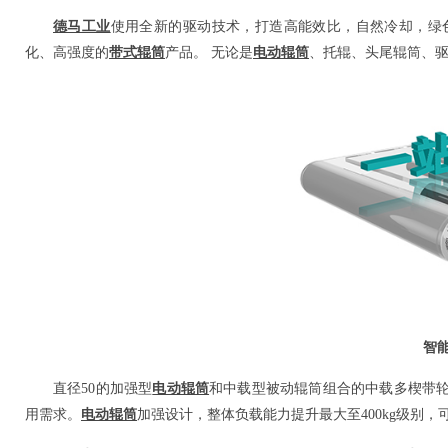
德马工业
使用全新的驱动技术，打造高能效比，自然冷却，绿
带式辊筒
电动辊筒
化、高强度的
产品。 无论是
、托辊、头尾辊筒、
智
直径50的加强型
电动辊筒
和中载型被动
辊筒
组合的中载
多楔带
电动辊筒
用需求。
加强设计，整体负载能力提升最大至400kg级别，