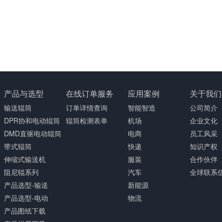
产品与选型
在线订单服务
应用案例
关于我们
输送辊筒
订单详情查询
智能智造
公司简介
DPR协和电动辊筒
辊筒检测表单
机场
企业文化
DMD直驱电动辊筒
电商
员工风采
带式辊筒
快递
知识产权
伸缩式输送机
服装
合作伙伴
阻尼辊系列
汽车
全球联系
产品选型-输送
新能源
产品选型-电动
物流
产品图纸下载