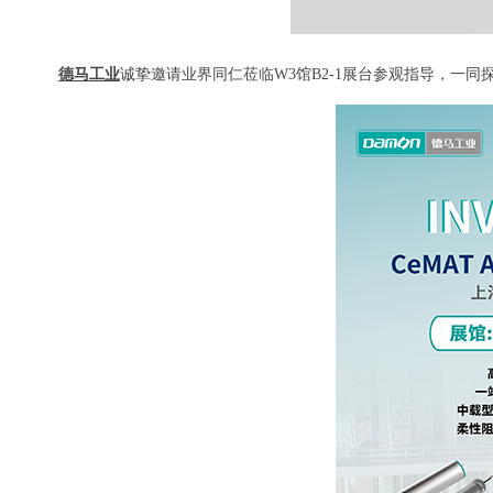
德马工业
诚挚邀请业界同仁莅临W3馆B2-1展台参观指导，一