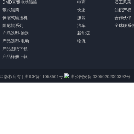
DMD直驱电动辊筒
电商
员工风采
带式辊筒
快递
知识产权
伸缩式输送机
服装
合作伙伴
阻尼辊系列
汽车
全球联系
产品选型-输送
新能源
产品选型-电动
物流
产品图纸下载
产品样册下载
© 版权所有 |
浙ICP备11058501号
浙公网安备 33050202000392号