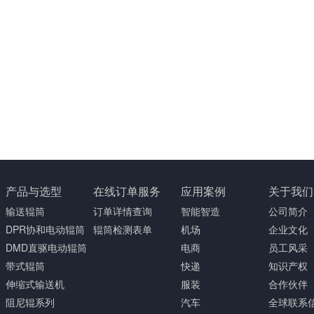
产品与选型
在线订单服务
应用案例
关于我们
输送辊筒
订单详情查询
智能智造
公司简介
DPR协和电动辊筒
辊筒检测表单
机场
企业文化
DMD直驱电动辊筒
电商
员工风采
带式辊筒
快递
知识产权
伸缩式输送机
服装
合作伙伴
阻尼辊系列
汽车
全球联系