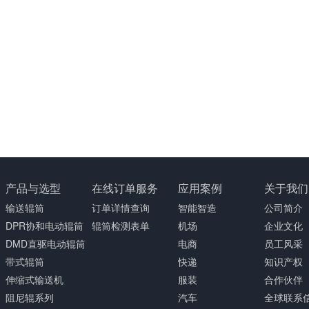
产品与选型
在线订单服务
应用案例
关于我们
输送辊筒
订单详情查询
智能智造
公司简介
DPR协和电动辊筒
辊筒检测表单
机场
企业文化
DMD直驱电动辊筒
电商
员工风采
带式辊筒
快递
知识产权
伸缩式输送机
服装
合作伙伴
阻尼辊系列
汽车
全球联系