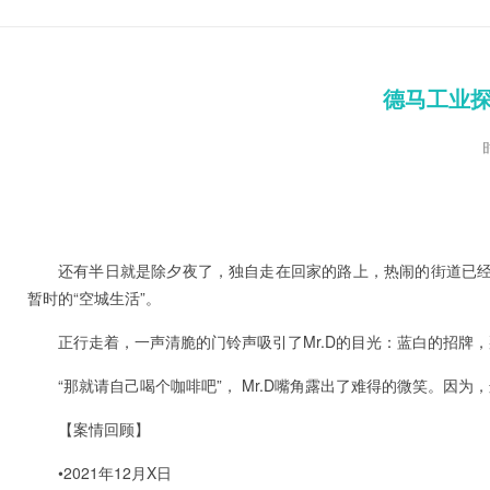
德马工业
还有半日就是除夕夜了，独自走在回家的路上，热闹的街道已
暂时的“空城生活”。
正行走着，一声清脆的门铃声吸引了Mr.D的目光：蓝白的招牌
“那就请自己喝个咖啡吧”， Mr.D嘴角露出了难得的微笑。因为
【案情回顾】
•2021年12月X日