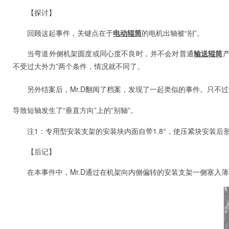
【探讨】
回顾这起事件，关键点在于
电动辊筒
的电机出轴被“别”。
当弯道外侧机架圆度或同心度不良时，并不会对普通
输送辊筒
不受过大外力”两个条件，情况就不同了。
另外结案后，Mr.D翻阅了档案，发现了一起类似的事件。只不
导致短轴发生了
“垂直方向”上的“别轴”。
注1：专用型安装支架的安装块内面自带1.8°，使压紧块安装
【后记】
在本事件中，Mr.D通过在机架向内侧偏转的安装支架一侧塞入