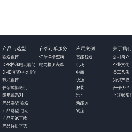
产品与选型
在线订单服务
应用案例
关于我们
输送辊筒
订单详情查询
智能智造
公司简介
DPR协和电动辊筒
辊筒检测表单
机场
企业文化
DMD直驱电动辊筒
电商
员工风采
带式辊筒
快递
知识产权
伸缩式输送机
服装
合作伙伴
阻尼辊系列
汽车
全球联系
产品选型-输送
新能源
产品选型-电动
物流
产品图纸下载
产品样册下载