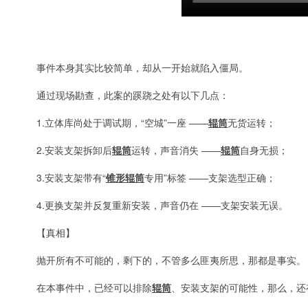
事件本身其实比较简单，却从一开始就陷入僵局。
通过现场勘查，此案的蹊跷之处有以下几点：
1.立体库尚处于调试期，“空城”一座 ——
辊筒
无货运转；
2.安装支架拆卸后
辊筒
运转，声音消失 ——
辊筒
自身无损；
3.安装支架带有“
锥形辊筒
专用”标签 ——支架选型正确；
4.更换支架并反复重新安装，声音仍在 ——支架安装无误。
【真相】
抛开所有不可能的，剩下的，不管多么匪夷所思，那都是事实。
在本事件中，已经可以排除
辊筒
、安装支架的可能性，那么，还