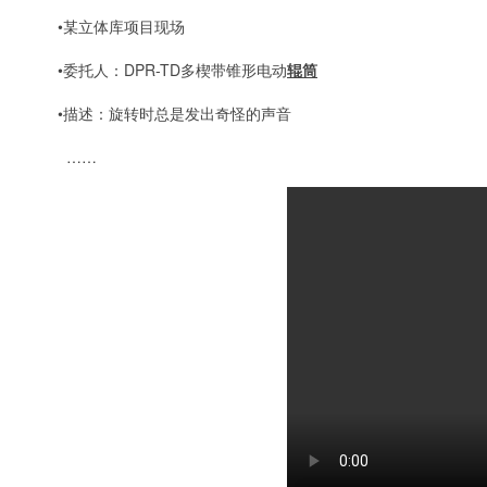
•某立体库项目现场
•委托人：DPR-TD多楔带锥形电动
辊筒
•描述：旋转时总是发出奇怪的声音
……