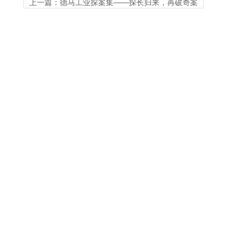
上一篇：德马工业探案集——探长归来，再破奇案