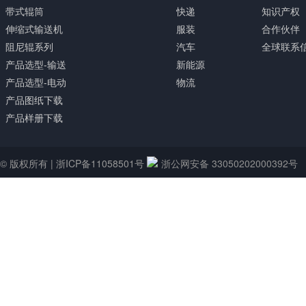
带式辊筒
快递
知识产权
伸缩式输送机
服装
合作伙伴
阻尼辊系列
汽车
全球联系
产品选型-输送
新能源
产品选型-电动
物流
产品图纸下载
产品样册下载
© 版权所有 |
浙ICP备11058501号
浙公网安备 33050202000392号