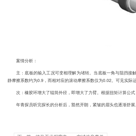
案情分析：
主：底板的输入工况可变相理解为堵转。当底板一角与阻挡接
静摩擦系数约为0.9，而相对应的滚动摩擦系数仅为0.02。可见实
次：橡胶环增大了辊筒外径，即增大了力臂。根据扭矩计算公式：
年青探员听完探长的分析后，豁然开朗，紧皱的眉头也逐渐舒展