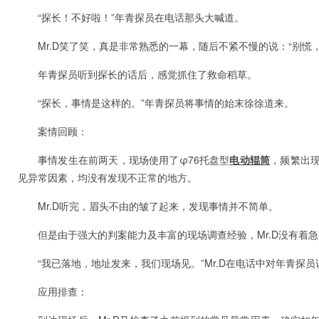
“探长！不好啦！”年青探员在电话那头大喊道。
Mr.D笑了笑，真是非常熟悉的一幕，随后不紧不慢的说：“别慌
年青探员听到探长的话后，感觉抓住了救命稻草。
“探长，事情是这样的。”年青探员将事情的始末徐徐道来。
案情回顾：
事情发生在前两天，现场使用了φ76托盘型
电动辊筒
，频繁出
见异常因素，均没有发现不正常的地方。
Mr.D听完，眉头不由的皱了起来，发现事情并不简单。
但是由于强大的判案能力及丰富的现场调查经验，Mr.D没有着
“我已落地，地址发来，我们现场见。”Mr.D在电话中对年青探员
应用排查：