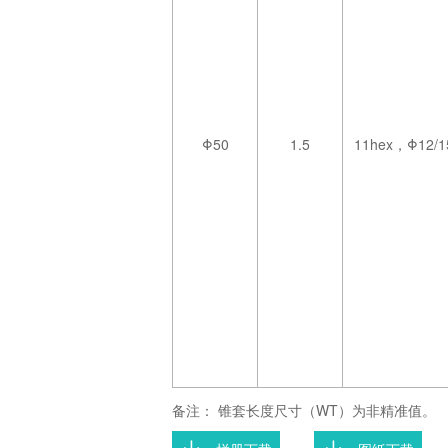
Φ50
1.5
11hex
，
Φ12/1
备注：
锥套长度尺寸（WT）为非精准值。