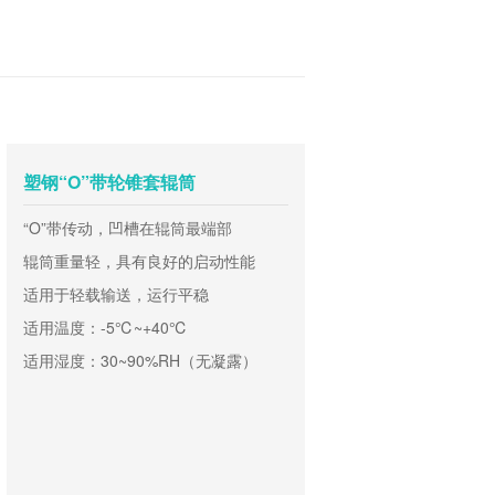
塑钢“O”带轮锥套辊筒
“O”带传动，凹槽在辊筒最端部
辊筒重量轻，具有良好的启动性能
适用于轻载输送，运行平稳
适用温度：-5℃~+40℃
适用湿度：30~90%RH（无凝露）