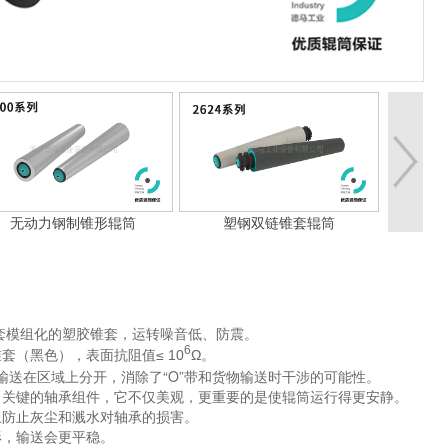
无动力钢制锥形辊筒
塑钢双链锥套辊筒
塑钢
外套模组化的塑胶锥套，运转噪音低、防震。
6
锥套（黑色），表面抗阻值
≤ 10
Ω。
和输送在区域上分开，消除了“O”带和货物输送时干涉的可能性。
了关键的轴承组件，它不仅美观，更重要的是使辊筒运行得更安静。
上防止灰尘和溅水对轴承的损害。
形，输送会更平稳。