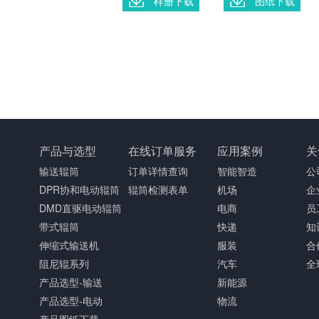
样册下载
图纸下载
产品与选型
在线订单服务
应用案例
关
输送辊筒
订单详情查询
智能智造
公
DPR协和电动辊筒
辊筒检测表单
机场
企
DMD直驱电动辊筒
电商
员
带式辊筒
快递
知
伸缩式输送机
服装
合
阻尼辊系列
汽车
全
产品选型-输送
新能源
产品选型-电动
物流