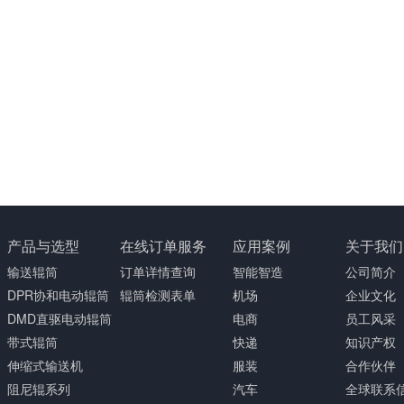
产品与选型
在线订单服务
应用案例
关于我们
输送辊筒
订单详情查询
智能智造
公司简介
DPR协和电动辊筒
辊筒检测表单
机场
企业文化
DMD直驱电动辊筒
电商
员工风采
带式辊筒
快递
知识产权
伸缩式输送机
服装
合作伙伴
阻尼辊系列
汽车
全球联系