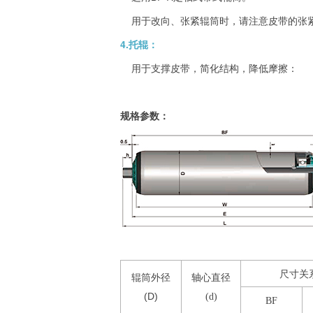
用于改向、张紧辊筒时，请注意皮带的张
4.托辊：
用于支撑皮带，简化结构，降低摩擦：
规格参数：
尺寸关
辊筒外径
轴心直径
(D)
(d)
BF