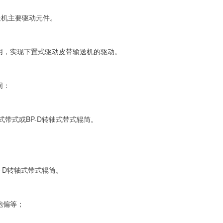
机主要驱动元件。
用，实现下置式驱动皮带输送机的驱动。
同：
带式或BP-D转轴式带式辊筒。
-D转轴式带式辊筒。
跑偏等；