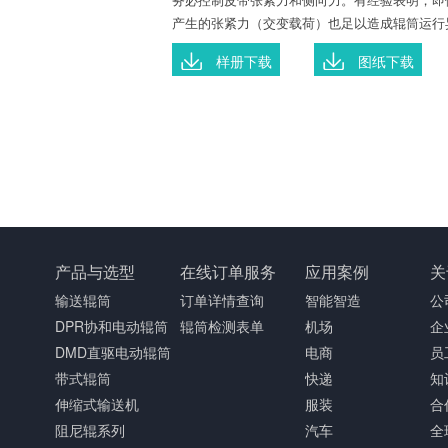
产生的张紧力（交变载荷）也足以造成辊筒运行
样册下载
图纸下载
产品与选型
在线订单服务
应用案例
关
输送辊筒
订单详情查询
智能智造
公
DPR协和电动辊筒
辊筒检测表单
机场
企
DMD直驱电动辊筒
电商
员
带式辊筒
快递
知
伸缩式输送机
服装
合
阻尼辊系列
汽车
全