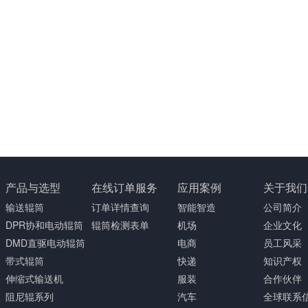
产品与选型
在线订单服务
应用案例
关于我们
输送辊筒
订单详情查询
智能智造
公司简介
DPR协和电动辊筒
辊筒检测表单
机场
企业文化
DMD直驱电动辊筒
电商
员工风采
带式辊筒
快递
知识产权
伸缩式输送机
服装
合作伙伴
阻尼辊系列
汽车
全球联系