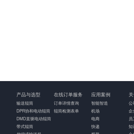
产品与选型
在线订单服务
应用案例
关
输送辊筒
订单详情查询
智能智造
公
DPR协和电动辊筒
辊筒检测表单
机场
企
DMD直驱电动辊筒
电商
员
带式辊筒
快递
知