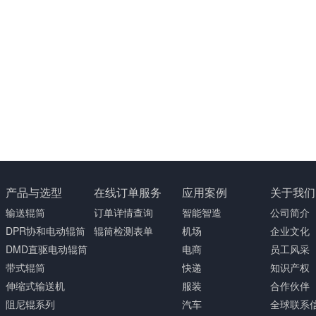
产品与选型
在线订单服务
应用案例
关于我们
输送辊筒
订单详情查询
智能智造
公司简介
DPR协和电动辊筒
辊筒检测表单
机场
企业文化
DMD直驱电动辊筒
电商
员工风采
带式辊筒
快递
知识产权
伸缩式输送机
服装
合作伙伴
阻尼辊系列
汽车
全球联系